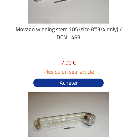
Movado winding stem 105 (size 8"'3/4 only) /
DCN 1483
7.90 €
Plus qu'un seul article
Acheter