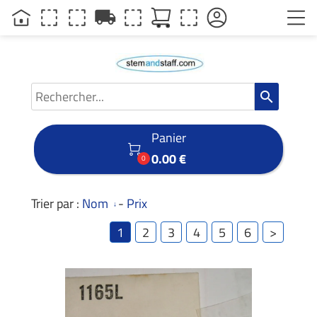
local_shipping
search
Panier

0.00 €
0
Trier par :
Nom
-
Prix
1
2
3
4
5
6
>