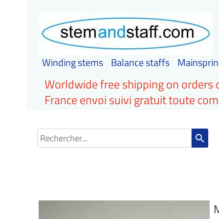
Winding stems
Balance staffs
Mainsprin
Worldwide free shipping on orders 
France envoi suivi gratuit toute c
search
M