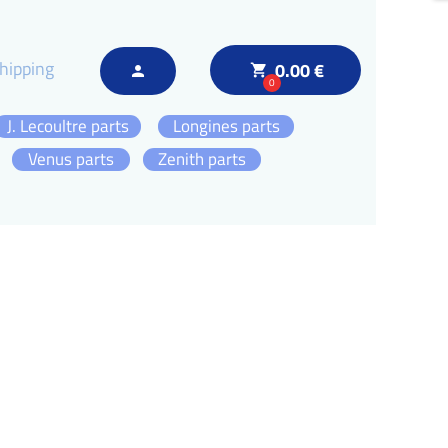
hipping
0.00 €
local_grocery_store
person
0
J. Lecoultre parts
Longines parts
Venus parts
Zenith parts