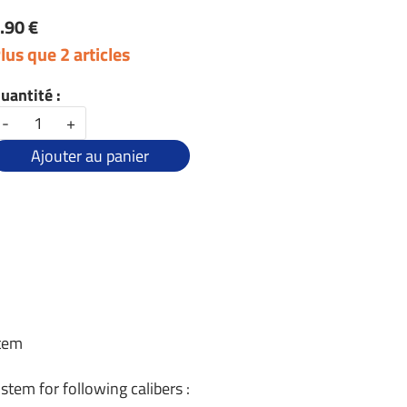
.90 €
lus que 2 articles
uantité :
-
+
Ajouter au panier
stem
stem for following calibers :