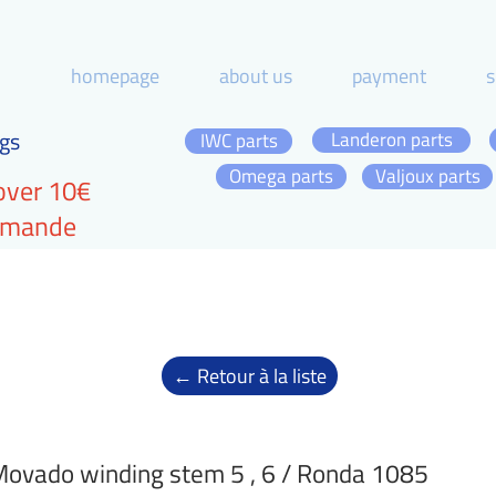
homepage
about us
payment
s
gs
Landeron parts
IWC parts
Omega parts
Valjoux parts
over 10€
ommande
← Retour à la liste
ovado winding stem 5 , 6 / Ronda 1085