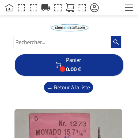
local_shipping
search
Panier

0.00 €
0
← Retour à la liste