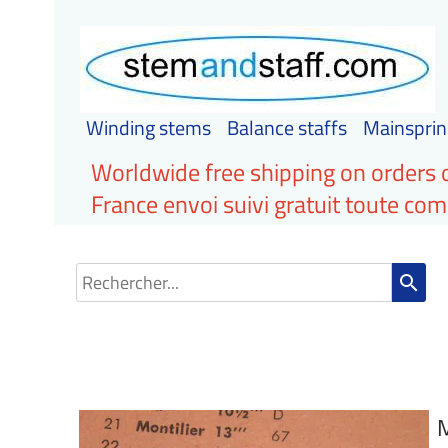
Winding stems
Balance staffs
Mainsprin
Worldwide free shipping on orders 
France envoi suivi gratuit toute c
search
M