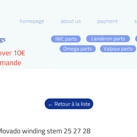
homepage
about us
payment
s
gs
Landeron parts
IWC parts
Omega parts
Valjoux parts
over 10€
ommande
← Retour à la liste
ovado winding stem 25 27 28