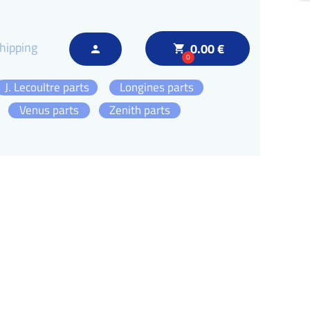
hipping
0.00 €
local_grocery_store
person
0
J. Lecoultre parts
Longines parts
Venus parts
Zenith parts