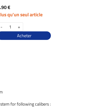
.90 €
lus qu'un seul article
-
+
Acheter
em
stem for following calibers :