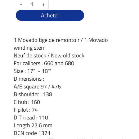
-
+
Acheter
1 Movado tige de remontoir / 1 Movado
winding stem
Neuf de stock / New old stock
For calibers : 660 and 680
Size : 17"' - 18"'
Dimensions :
A/E square 97 / 476
B shoulder : 138
C hub : 160
F pilot : 74
D Thread : 110
Length 27.6 mm
DCN code 1371