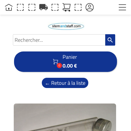
local_shipping
search
Panier

0.00 €
0
← Retour à la liste