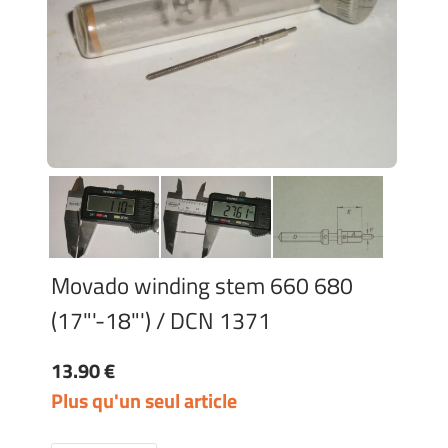
Movado winding stem 660 680
(17"'-18"') / DCN 1371
13.90 €
Plus qu'un seul article