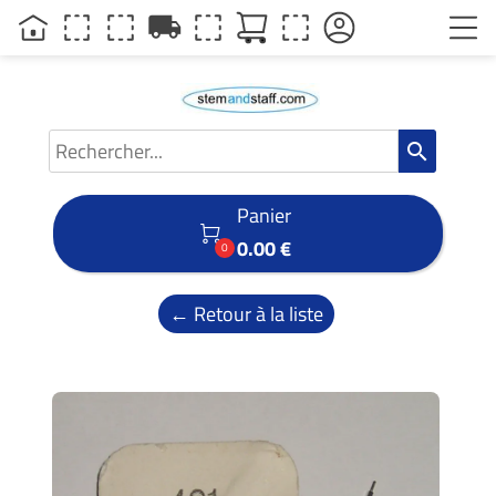
local_shipping
search
Panier

0.00 €
0
← Retour à la liste