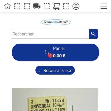
local_shipping
search
Panier

0.00 €
0
← Retour à la liste