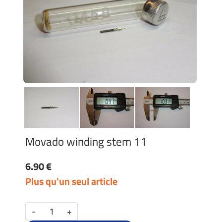
Movado winding stem 11
6.90 €
Plus qu'un seul article
-
+