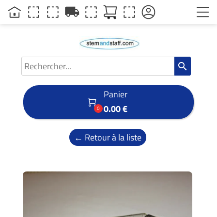
local_shipping
search
Panier

0.00 €
0
← Retour à la liste