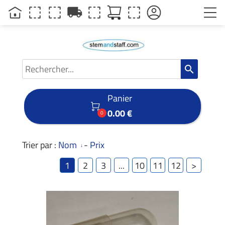
local_shipping
search
Panier

0.00 €
0
Trier par :
Nom
-
Prix
1
2
3
...
10
11
12
>