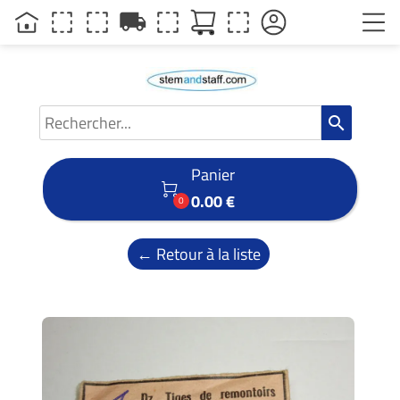
local_shipping
search
Panier

0.00 €
0
← Retour à la liste