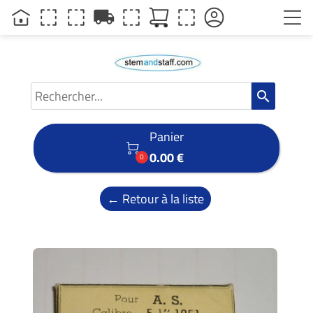
local_shipping
search
Panier

0.00 €
0
← Retour à la liste