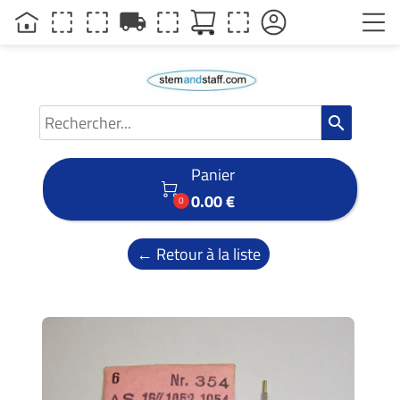
local_shipping
search
Panier

0.00 €
0
← Retour à la liste