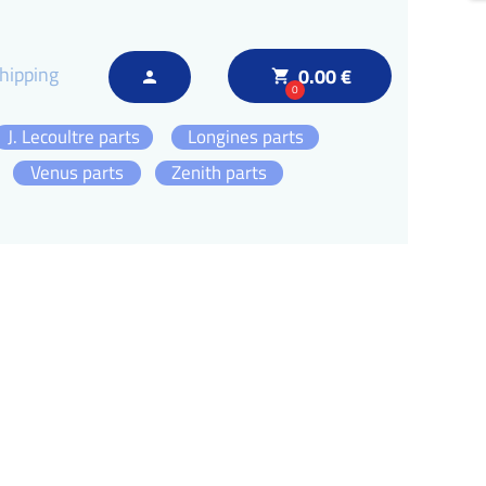
hipping
0.00 €
local_grocery_store
person
0
J. Lecoultre parts
Longines parts
Venus parts
Zenith parts