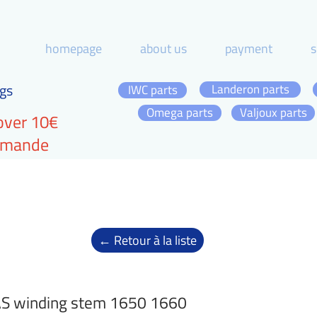
homepage
about us
payment
s
gs
Landeron parts
IWC parts
Omega parts
Valjoux parts
over 10€
ommande
← Retour à la liste
S winding stem 1650 1660