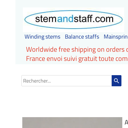
Winding stems
Balance staffs
Mainsprin
Worldwide free shipping on orders 
France envoi suivi gratuit toute c
search
A