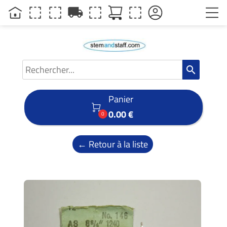
local_shipping
search
Panier

0.00 €
0
← Retour à la liste