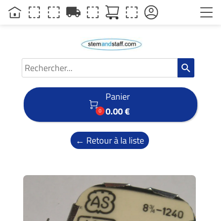
local_shipping
search
Panier

0.00 €
0
← Retour à la liste