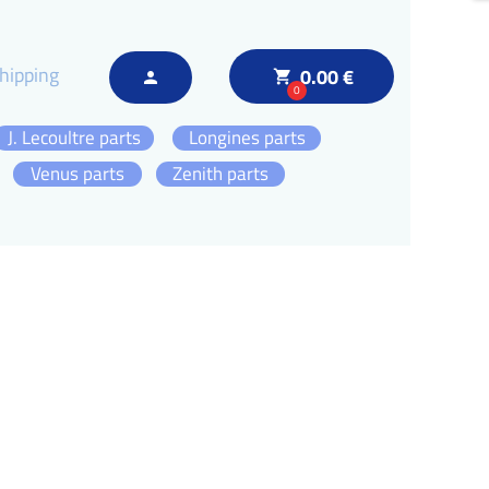
hipping
0.00 €
local_grocery_store
person
0
J. Lecoultre parts
Longines parts
Venus parts
Zenith parts