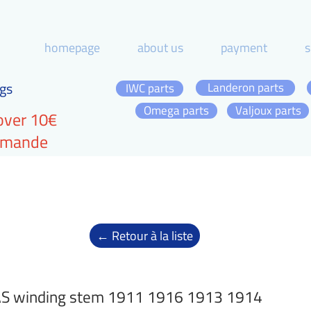
homepage
about us
payment
s
gs
Landeron parts
IWC parts
Omega parts
Valjoux parts
over 10€
ommande
← Retour à la liste
S winding stem 1911 1916 1913 1914