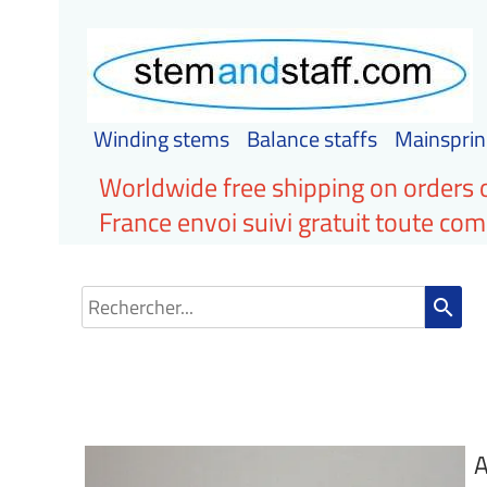
Winding stems
Balance staffs
Mainsprin
Worldwide free shipping on orders 
France envoi suivi gratuit toute c
search
A