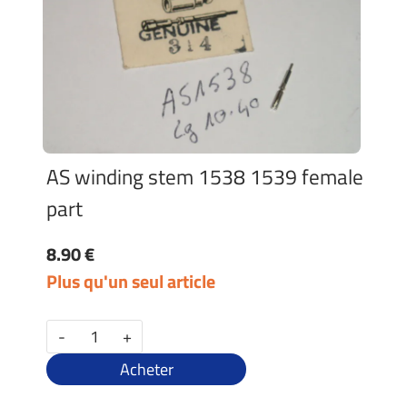
AS winding stem 1538 1539 female
part
8.90 €
Plus qu'un seul article
-
+
Acheter