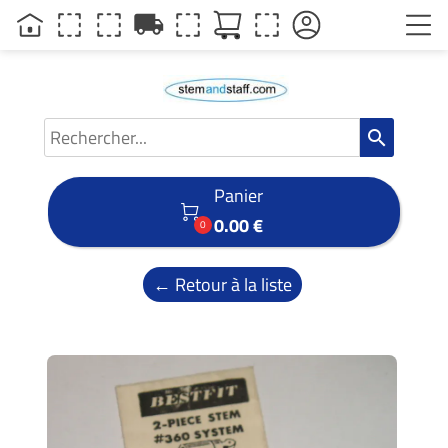
local_shipping
search
Panier

0.00 €
0
← Retour à la liste