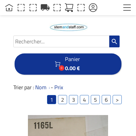
local_shipping
search
Panier

0.00 €
0
Trier par :
Nom
-
Prix
1
2
3
4
5
6
>