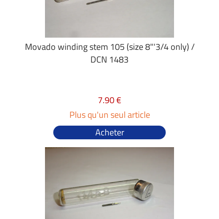
Movado winding stem 105 (size 8"'3/4 only) /
DCN 1483
7.90 €
Plus qu'un seul article
Acheter