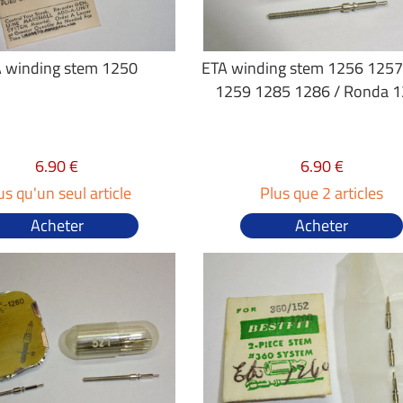
 winding stem 1250
ETA winding stem 1256 125
1259 1285 1286 / Ronda 
6.90 €
6.90 €
us qu'un seul article
Plus que 2 articles
Acheter
Acheter