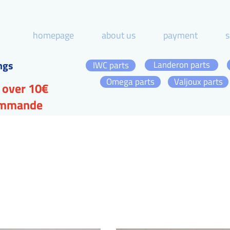
homepage
about us
payment
s
ngs
Landeron parts
IWC parts
Omega parts
Valjoux parts
 over 10€
commande