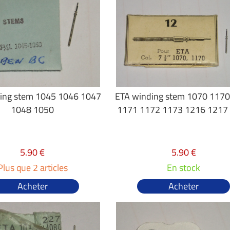
ing stem 1045 1046 1047
ETA winding stem 1070 117
1048 1050
1171 1172 1173 1216 1217
5.90 €
5.90 €
Plus que 2 articles
En stock
Acheter
Acheter