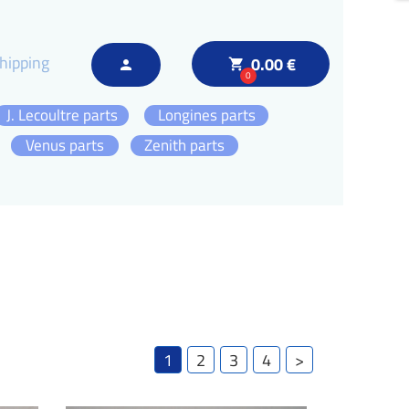
hipping
0.00 €
local_grocery_store
person
0
J. Lecoultre parts
Longines parts
Venus parts
Zenith parts
1
2
3
4
>