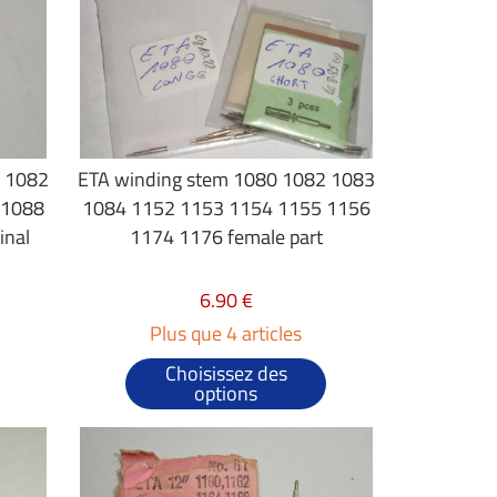
1 1082
ETA winding stem 1080 1082 1083
 1088
1084 1152 1153 1154 1155 1156
inal
1174 1176 female part
6.90 €
Plus que 4 articles
Choisissez des
options