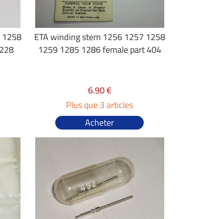
7 1258
ETA winding stem 1256 1257 1258
1228
1259 1285 1286 female part 404
6.90 €
Plus que 3 articles
Acheter