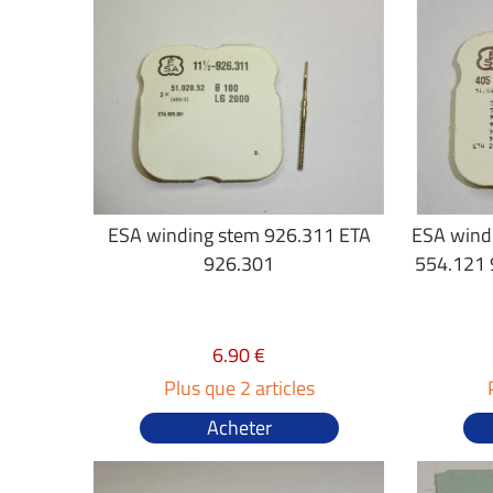
ESA winding stem 926.311 ETA
ESA wind
926.301
554.121 
6.90 €
Plus que 2 articles
Acheter