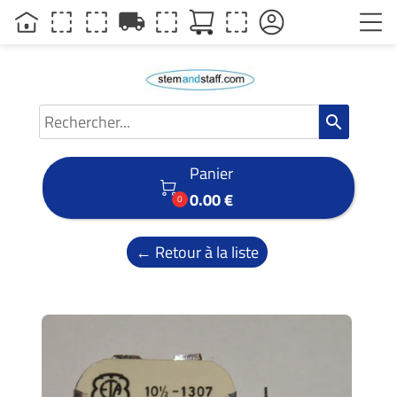
local_shipping
search
Panier

0.00 €
0
← Retour à la liste