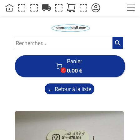
local_shipping
search
Panier

0.00 €
0
← Retour à la liste