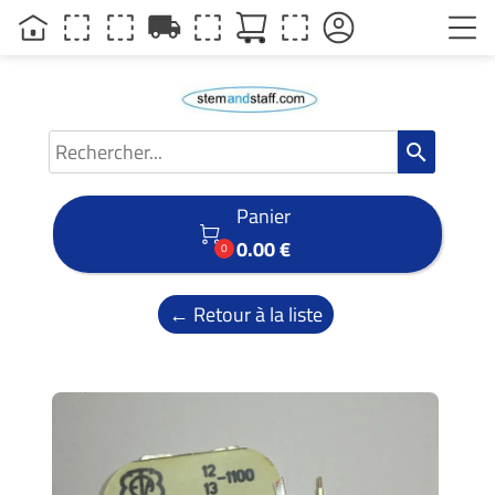
local_shipping
search
Panier

0.00 €
0
← Retour à la liste