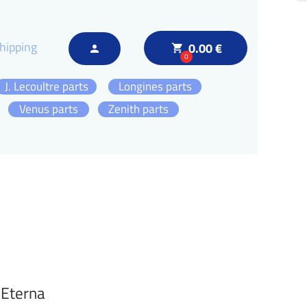
hipping
0.00 €
local_grocery_store
person
0
J. Lecoultre parts
Longines parts
Venus parts
Zenith parts
 Eterna