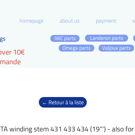
homepage
about us
payment
s
gs
Landeron parts
IWC parts
Omega parts
Valjoux parts
over 10€
ommande
← Retour à la liste
TA winding stem 431 433 434 (19"') - also for