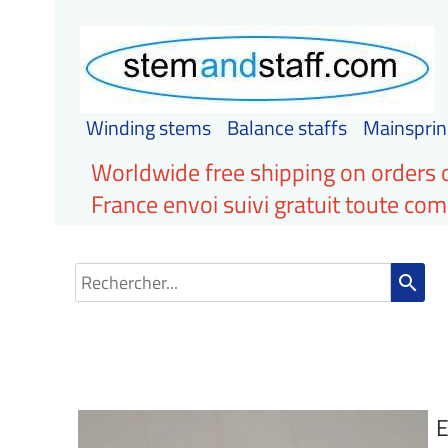
Winding stems
Balance staffs
Mainsprin
Worldwide free shipping on orders 
France envoi suivi gratuit toute c
search
E