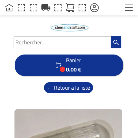
local_shipping
search
Panier

0.00 €
0
← Retour à la liste