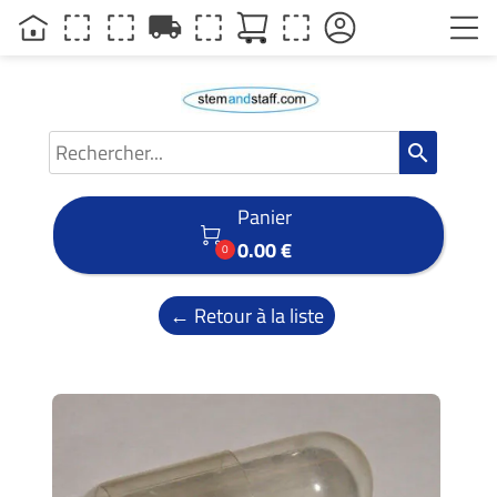
local_shipping
search
Panier

0.00 €
0
← Retour à la liste