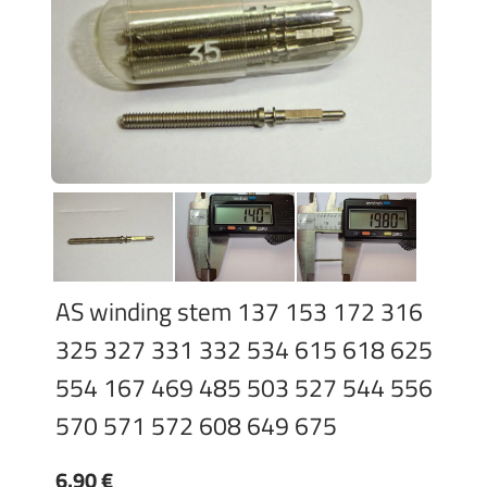
AS winding stem 137 153 172 316
325 327 331 332 534 615 618 625
554 167 469 485 503 527 544 556
570 571 572 608 649 675
6.90 €