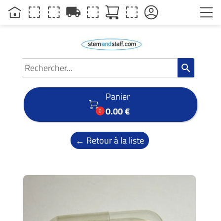
local_shipping
search
Panier

0.00 €
0
← Retour à la liste