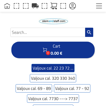
local_shipping
search
Cart

0.00 €
0
Valjoux cal. 22 23 72 ...
Valjoux cal. 320 330 340
Valjoux cal. 69 - 89
Valjoux cal. 77 - 92
Valjoux cal. 7730 ---> 7737