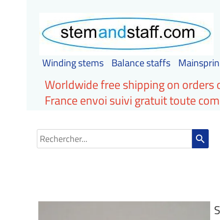
Winding stems
Balance staffs
Mainsprin
Worldwide free shipping on orders 
France envoi suivi gratuit toute c
search
S