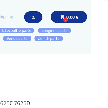
hipping
0.00 €
local_grocery_store
person
0
J. Lecoultre parts
Longines parts
Venus parts
Zenith parts
 7625C 7625D