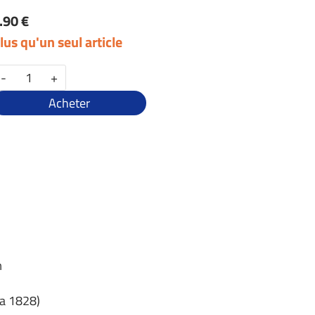
.90 €
lus qu'un seul article
-
+
Acheter
m
da 1828)