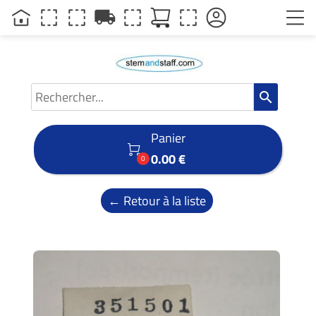
local_shipping
search
Panier

0.00 €
0
← Retour à la liste