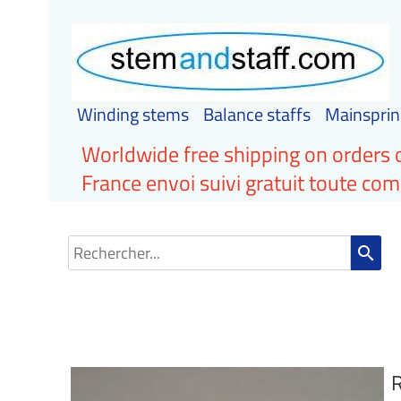
Winding stems
Balance staffs
Mainsprin
Worldwide free shipping on orders 
France envoi suivi gratuit toute c
search
R