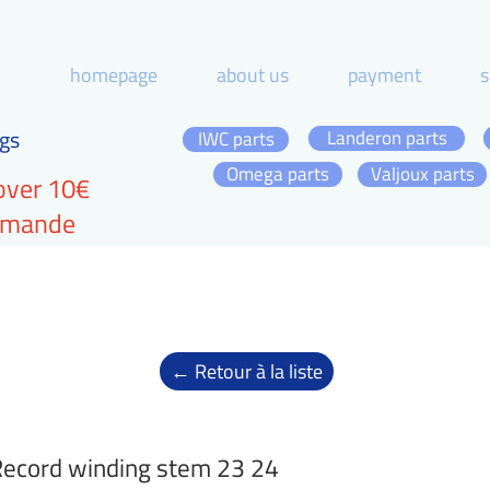
homepage
about us
payment
s
gs
Landeron parts
IWC parts
Omega parts
Valjoux parts
over 10€
ommande
← Retour à la liste
ecord winding stem 23 24