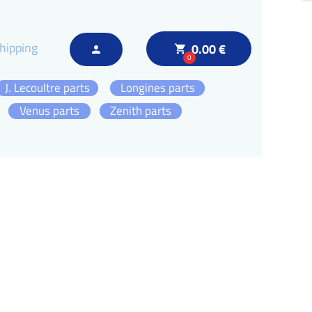
hipping
0.00 €
local_grocery_store
person
0
J. Lecoultre parts
Longines parts
Venus parts
Zenith parts