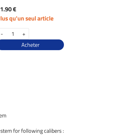
1.90 €
lus qu'un seul article
-
+
Acheter
tem
stem for following calibers :