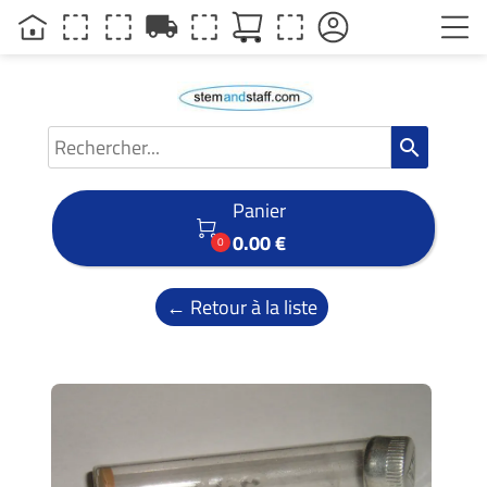
local_shipping
search
Panier

0.00 €
0
← Retour à la liste