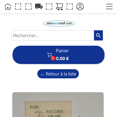
local_shipping
search
Panier

0.00 €
0
← Retour à la liste