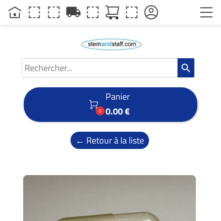
local_shipping
search
Panier

0.00 €
0
← Retour à la liste