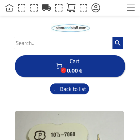
local_shipping
search
Cart

0.00 €
0
← Back to list