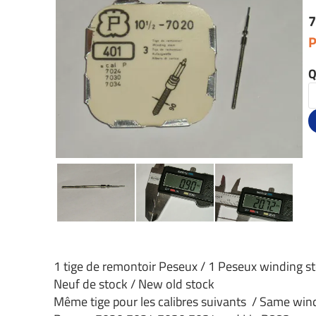
7
P
Q
1 tige de remontoir Peseux / 1 Peseux winding s
Neuf de stock / New old stock
Même tige pour les calibres suivants / Same windi