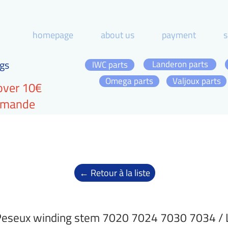
homepage
about us
payment
s
gs
Landeron parts
IWC parts
Omega parts
Valjoux parts
over 10€
ommande
← Retour à la liste
eseux winding stem 7020 7024 7030 7034 / 