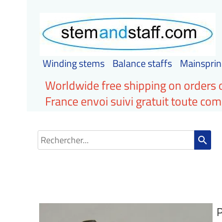
Winding stems
Balance staffs
Mainsprin
Worldwide free shipping on orders 
France envoi suivi gratuit toute c
search
P