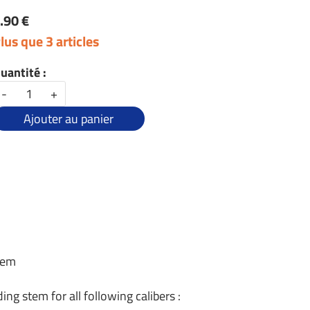
.90 €
lus que 3 articles
uantité :
-
+
Ajouter au panier
tem
ng stem for all following calibers :