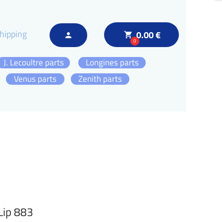
hipping
0.00 €
local_grocery_store
person
0
J. Lecoultre parts
Longines parts
Venus parts
Zenith parts
Lip 883