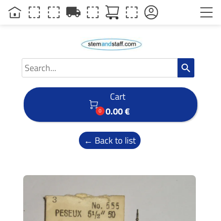
local_shipping
search
Cart

0.00 €
0
← Back to list