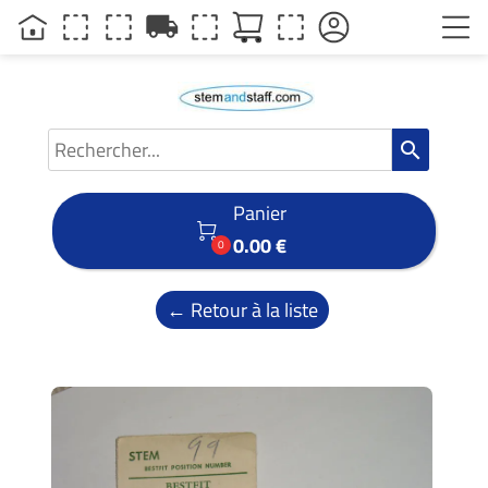
local_shipping
search
Panier

0.00 €
0
← Retour à la liste