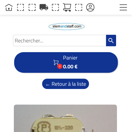
local_shipping
search
Panier

0.00 €
0
← Retour à la liste