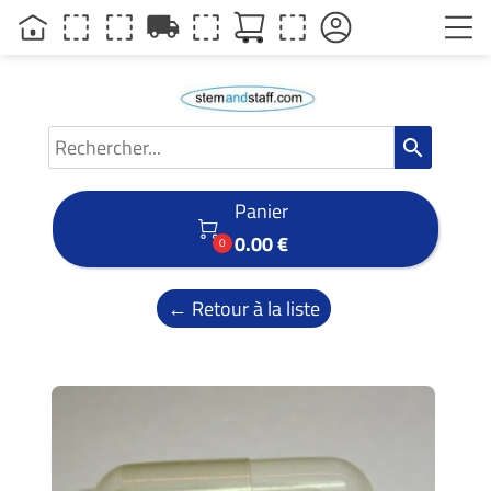
local_shipping
search
Panier

0.00 €
0
← Retour à la liste