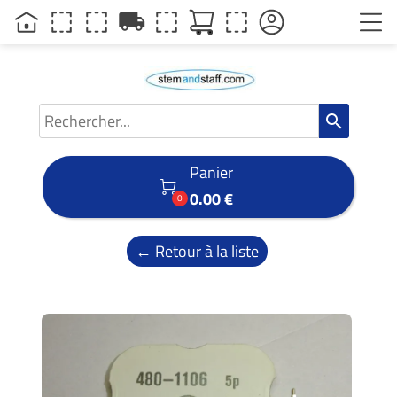
local_shipping
search
Panier

0.00 €
0
← Retour à la liste