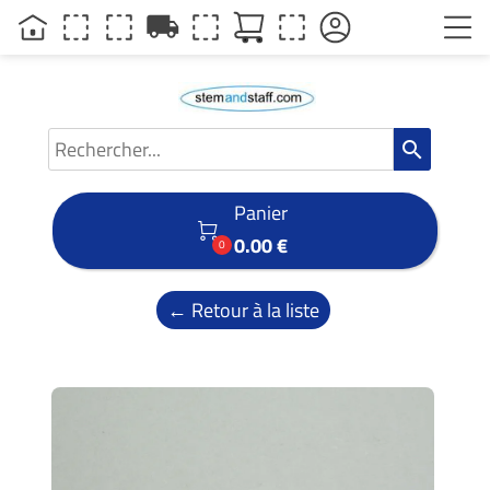
local_shipping
search
Panier

0.00 €
0
← Retour à la liste