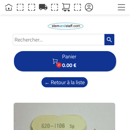
local_shipping
search
Panier

0.00 €
0
← Retour à la liste