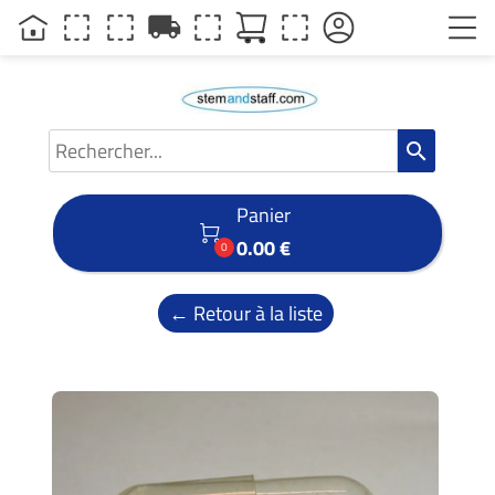
local_shipping
search
Panier

0.00 €
0
← Retour à la liste