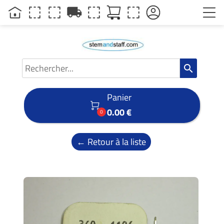
local_shipping
search
Panier

0.00 €
0
← Retour à la liste