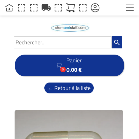
local_shipping
search
Panier

0.00 €
0
← Retour à la liste