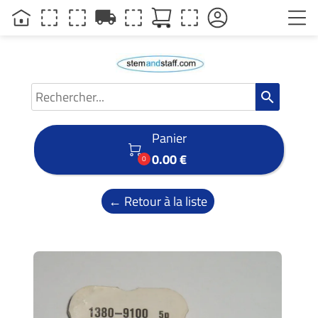
local_shipping
search
Panier

0.00 €
0
← Retour à la liste