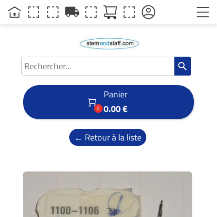
local_shipping
search
Panier

0.00 €
0
← Retour à la liste