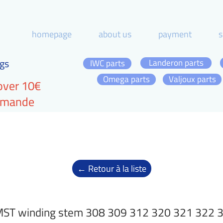
homepage
about us
payment
s
gs
Landeron parts
IWC parts
Omega parts
Valjoux parts
over 10€
ommande
← Retour à la liste
ST winding stem 308 309 312 320 321 322 