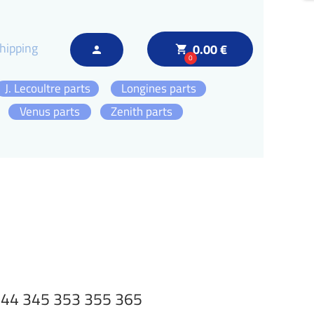
hipping
0.00 €
local_grocery_store
person
0
J. Lecoultre parts
Longines parts
Venus parts
Zenith parts
344 345 353 355 365