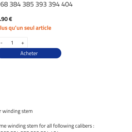
68 384 385 393 394 404
.90 €
lus qu'un seul article
-
+
Acheter
r winding stem
me winding stem for all following calibers :