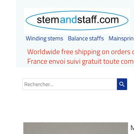
Winding stems
Balance staffs
Mainsprin
Worldwide free shipping on orders 
France envoi suivi gratuit toute c
search
M