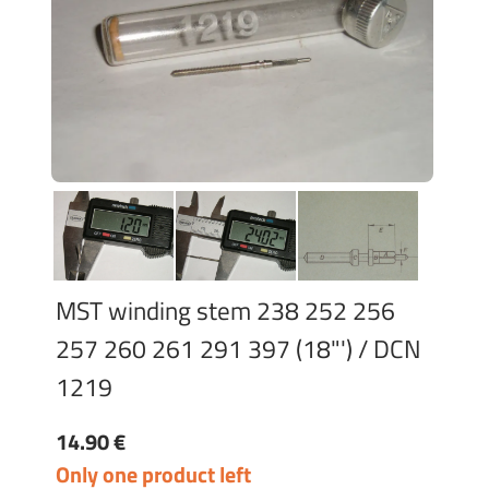
MST winding stem 238 252 256
257 260 261 291 397 (18"') / DCN
1219
14.90 €
Only one product left