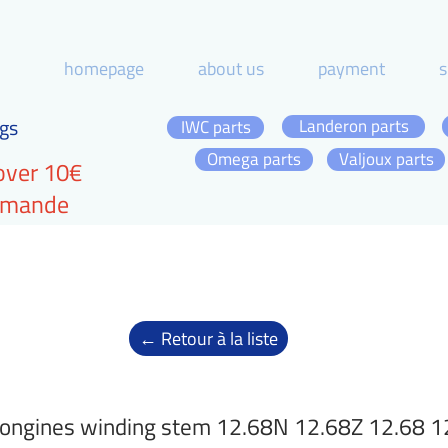
homepage
about us
payment
s
gs
Landeron parts
IWC parts
Omega parts
Valjoux parts
over 10€
ommande
← Retour à la liste
ongines winding stem 12.68N 12.68Z 12.68 