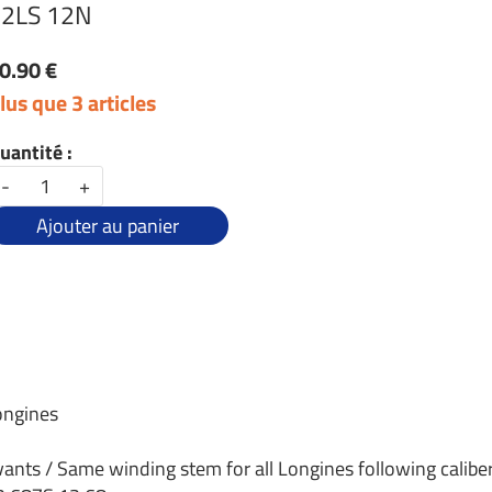
2LS 12N
0.90 €
lus que 3 articles
uantité :
-
+
Ajouter au panier
ongines
vants / Same winding stem for all Longines following caliber