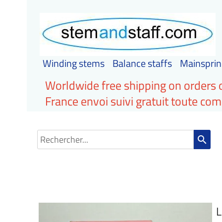
Winding stems
Balance staffs
Mainsprin
Worldwide free shipping on orders 
France envoi suivi gratuit toute c
search
L