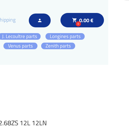
hipping
0.00 €
local_grocery_store
person
0
J. Lecoultre parts
Longines parts
Venus parts
Zenith parts
12.68ZS 12L 12LN